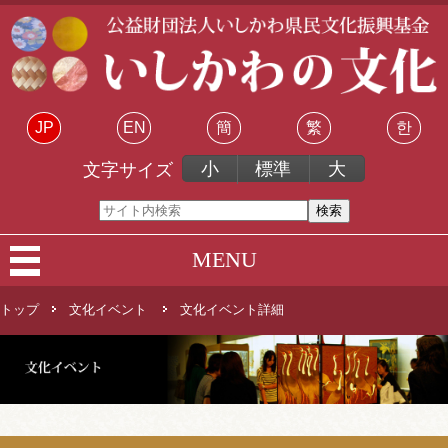
JP
EN
簡
繁
한
小
標準
大
文字サイズ
MENU
トップ
文化イベント
文化イベント詳細