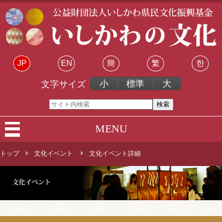
JP
EN
簡
繁
한
小
標準
大
文字サイズ
MENU
トップ
文化イベント
文化イベント詳細