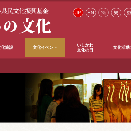
JP
EN
簡
繁
いしかわ
文化施設
文化イベント
文化活動
文化の日