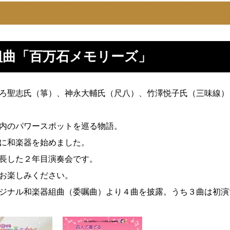
組曲「百万石メモリーズ」
ろ聖志氏（箏）、神永大輔氏（尺八）、竹澤悦子氏（三味線）
内のパワースポットを巡る物語。
に和楽器を始めました。
長した２年目演奏会です。
お楽しみください。
オリジナル和楽器組曲（委嘱曲）より４曲を披露。うち３曲は初演