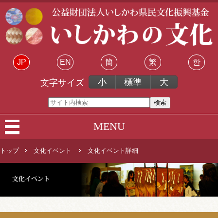
JP
EN
簡
繁
한
小
標準
大
文字サイズ
MENU
トップ
文化イベント
文化イベント詳細