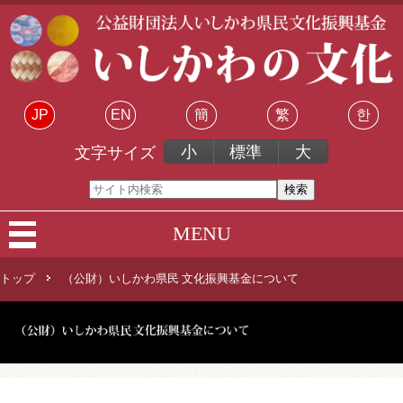
JP
EN
簡
繁
한
小
標準
大
文字サイズ
MENU
トップ
（公財）いしかわ県民 文化振興基金について