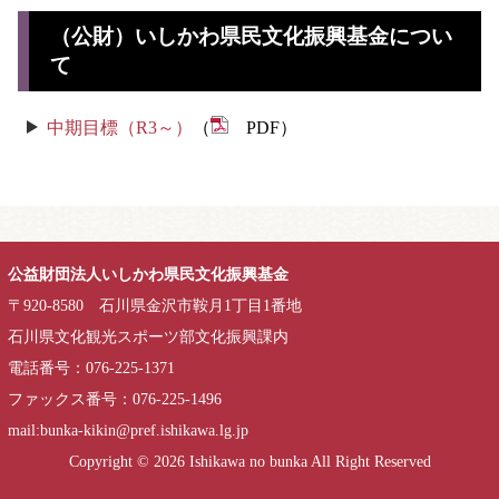
（公財）いしかわ県民文化振興基金につい
て
中期目標（R3～）
（
PDF）
公益財団法人いしかわ県民文化振興基金
〒920-8580 石川県金沢市鞍月1丁目1番地
石川県文化観光スポーツ部文化振興課内
電話番号：076-225-1371
ファックス番号：076-225-1496
mail:bunka-kikin@pref.ishikawa.lg.jp
Copyright ©
2026 Ishikawa no bunka All Right Reserved